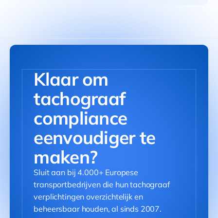
met de chauffeur, legt de overtreding uit,
verzamelt feedback en slaat alles
gestructureerd op. Geen losse
aantekeningen, geen ontbrekende
documentatie en altijd een volledig dossier
klaar voor een controle.
Klaar om
tachograaf
compliance
eenvoudiger te
maken?
Sluit aan bij 4.000+ Europese
transportbedrijven die hun tachograaf
verplichtingen overzichtelijk en
beheersbaar houden, al sinds 2007.