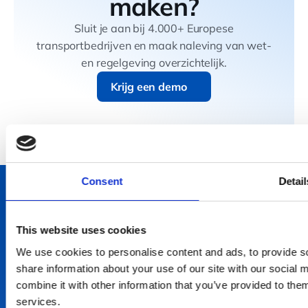
maken?
Sluit je aan bij 4.000+ Europese
transportbedrijven en maak naleving van wet-
en regelgeving overzichtelijk.
Krijg een demo
Krijg een demo
Consent
Detail
This website uses cookies
We use cookies to personalise content and ads, to provide so
Home
share information about your use of our site with our social
Hardware
combine it with other information that you’ve provided to them
Analyse Software
services.
Voice Assistent