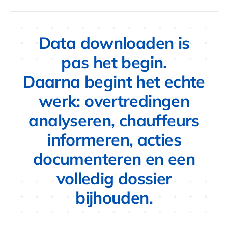
D
a
t
a
d
o
w
n
l
o
a
d
e
n
i
s
p
a
s
h
e
t
b
e
g
i
n
.
D
a
a
r
n
a
b
e
g
i
n
t
h
e
t
e
c
h
t
e
w
e
r
k
:
o
v
e
r
t
r
e
d
i
n
g
e
n
a
n
a
l
y
s
e
r
e
n
,
c
h
a
u
f
f
e
u
r
s
i
n
f
o
r
m
e
r
e
n
,
a
c
t
i
e
s
d
o
c
u
m
e
n
t
e
r
e
n
e
n
e
e
n
v
o
l
l
e
d
i
g
d
o
s
s
i
e
r
b
i
j
h
o
u
d
e
n
.