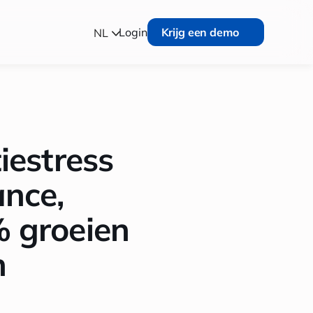
Krijg een demo
Login
Krijg een demo
NL
iestress
ance,
% groeien
n