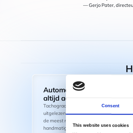
— Gerjo Pater, directe
H
Automatische analyse,
altijd actueel
Tachograafdata wordt automatisch
Consent
uitgelezen en geanalyseerd op basis van
de meest recente wetgeving, zonder
This website uses cookies
handmatig werk of het risico op