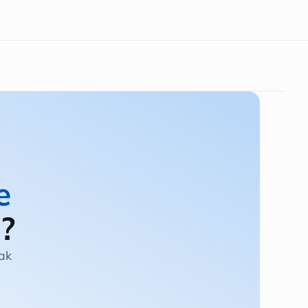
e
?
aak