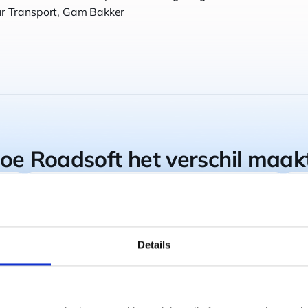
ur Transport, Gam Bakker
oe Roadsoft het verschil maak
Duidelijke chauffeurs
coaching elke week
Gestructureerde, wekelijkse
Details
terugkoppeling per chauffeur zorgt
ervoor dat overtredingen snel en
consistent worden opgepakt, en omdat