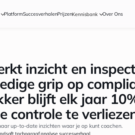
Platform
Succesverhalen
Prijzen
Over Ons
Kennisbank
rkt inzicht en inspect
ledige grip op compli
er blijft elk jaar 10
e controle te verlieze
naar up-to-date inzichten waar je op kunt coachen.