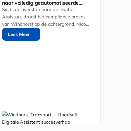
naar volledig geautomatiseerde,
compli
inspectiebestendige compliance
jaar 1
Sinds de overstap naar de Digital
Ontdek 
te verl
Assistant draait het compliance proces
complia
van Windhorst op de achtergrond. Nico
tachogr
checkt af en toe het dashboard en grijpt
Lees Meer
chauffe
Lees M
Lees Meer
Lees
in wanneer nodig.
ILT-cont