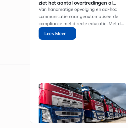
ft en
ziet het aantal overtredingen al
en
dalen
en Bax
Van handmatige opvolging en ad‑hoc
bedrijf
communicatie naar geautomatiseerde
startte
compliance met directe educatie. Met de
nale als
Digitale Assistent van Roadsoft bespaart
Lees Meer
Lees Meer
en
Schavemaker structureel tijd én worden
aakten
overtredingen direct opgevolgd.