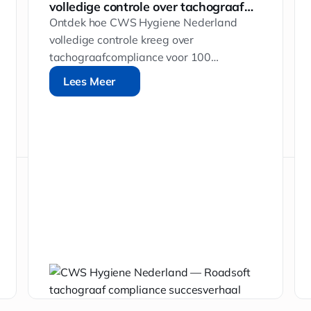
volledige controle over tachograaf
compliance, met 100 voertuigen en
Ontdek hoe CWS Hygiene Nederland
meerdere depots
volledige controle kreeg over
tachograafcompliance voor 100
voertuigen en meerdere depots, met
Lees Meer
Lees Meer
beter overzicht en snellere opvolging.