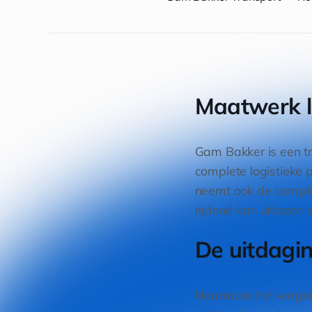
Maatwerk l
Gam Bakker is een tr
complete logistieke p
neemt ook de complex
rijdend kan uitlezen 
De uitdagin
Naarmate het wagenp