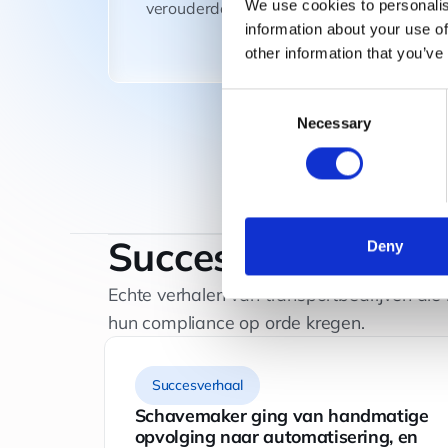
We use cookies to personalis
verouderde regels.
information about your use of
other information that you’ve
Consent
Necessary
Selection
Succesverhalen
Deny
Echte verhalen van transportbedrijven die
hun compliance op orde kregen.
Succesverhaal
ng van
Schavemaker ging van handmatige
aar
opvolging naar automatisering, en