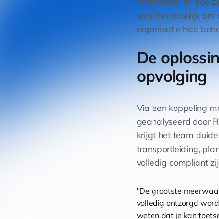
ontstonden en hoe ze
was het moeilijk om 
organisatie had behoe
De oplossin
opvolging
Via een koppeling me
geanalyseerd door Ro
krijgt het team duide
transportleiding, pl
volledig compliant zij
"De grootste meerwaard
volledig ontzorgd word
weten dat je kan toets