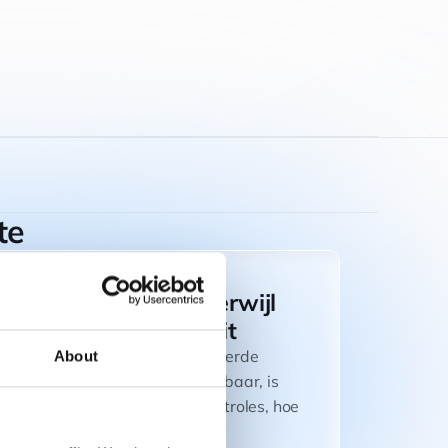
te
Inspectiezekerheid terwijl
het wagenpark groeit
Met volledige en gedocumenteerde
About
compliance data altijd beschikbaar, is
Gam Bakker klaar voor ILT-controles, hoe
snel het wagenpark ook groeit.