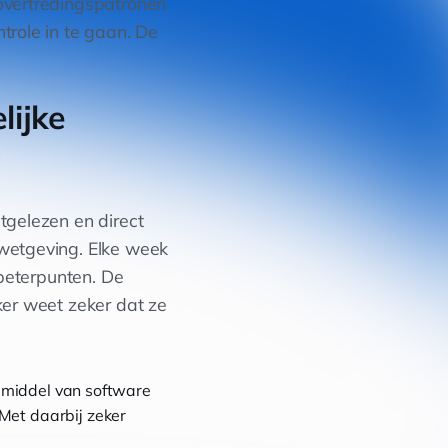
overtredingspatronen
trole in te gaan. De
lijke
tgelezen en direct
nwetgeving. Elke week
rbeterpunten. De
ker weet zeker dat ze
 middel van software
Met daarbij zeker