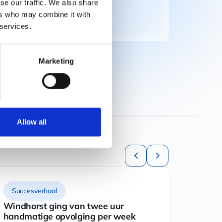
se our traffic. We also share
ers who may combine it with
 services.
Marketing
Allow all
Succesverhaal
Succe
Windhorst ging van twee uur
Van be
handmatige opvolging per week
inspect