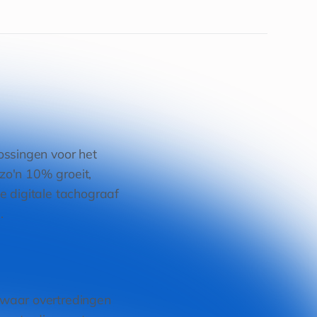
ossingen voor het
 zo'n 10% groeit,
e digitale tachograaf
.
 waar overtredingen