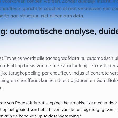
 voorkomen konden worden. Zonder duidelijk inzicht in 
chauffeurs gericht te coachen of met vertrouwen een con
fte aan structuur, niet alleen aan data.
g: automatische analyse, duide
t Transics wordt alle tachograafdata nu automatisch ui
adsoft op basis van de meest actuele rij- en rusttijde
lijke terugkoppeling per chauffeur, inclusief concrete ve
anning en chauffeurs kunnen direct bijsturen en Gam Bak
n.
e van Roadsoft is dat je op een hele makkelijke manier door
t op het gebied van het uitlezen van de tachograafgegevens. 
en aan de hand van up to date wetgeving."