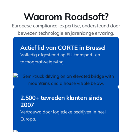
gebeurd, verzamelt feedback van de
chauffeur en slaat dit automatisch op in de
Waarom Roadsoft?
analyse-software. Zo houd je grip, zonder
Europese compliance-expertise, ondersteund door
extra werk.
bewezen technologie en jarenlange ervaring.
Actief lid van CORTE in Brussel
Volledig afgestemd op EU-transport- en
tachograafwetgeving.
2.500+ tevreden klanten sinds
2007
Vertrouwd door logistieke bedrijven in heel
Europa.