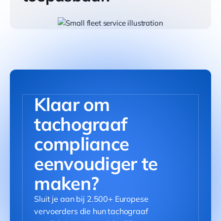
Klaar om
tachograaf
compliance
eenvoudiger te
maken?
Sluit je aan bij 2.500+ Europese
vervoerders die hun tachograaf