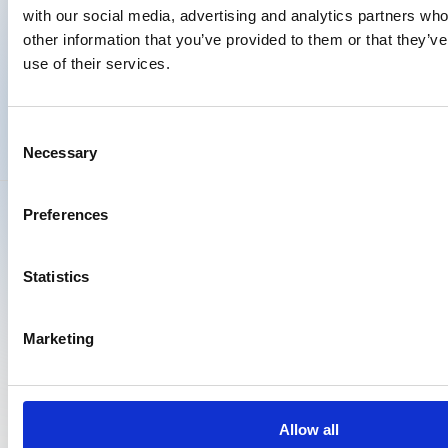
with our social media, advertising and analytics partners wh
other information that you’ve provided to them or that they’v
use of their services.
Gerjo Pater
Directeur Transport
Consent
Necessary
Selection
Preferences
Resultaten uit de praktijk
Statistics
Ontdek hoe transportbedrijven hun compliance-
proces hebben getransformeerd, van handmatig en
reactief naar gestructureerd en volledig onder
Marketing
controle
Succesverhalen
Allow all
Ervaringen van bedrijven die met Roadsoft