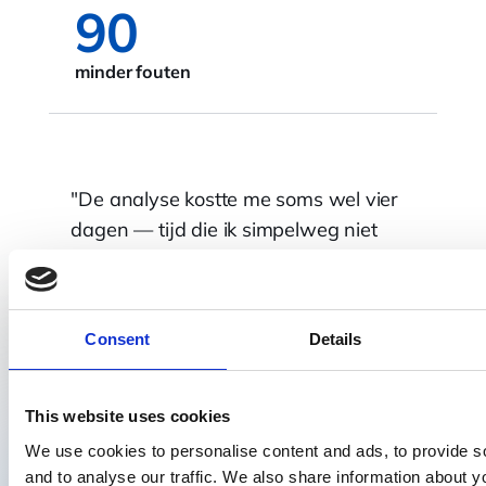
90
minder fouten
De grootste meerwaarde van
Roadsoft is dat je op een hele
makkelijke manier door middel van
software volledig ontzorgd wordt op
het gebied van het uitlezen van de
Consent
Details
tachograafgegevens. Met daarbij
zeker weten dat je kan toetsen aan de
hand van up to date wetgeving.
This website uses cookies
We use cookies to personalise content and ads, to provide s
and to analyse our traffic. We also share information about yo