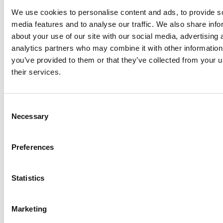
We use cookies to personalise content and ads, to provide s
media features and to analyse our traffic. We also share info
about your use of our site with our social media, advertising 
analytics partners who may combine it with other information
you’ve provided to them or that they’ve collected from your u
their services.
Consent
Klaar om
Necessary
Selection
tachograafcomplia
Preferences
nce
eenvoudiger te
maken?
Statistics
Sluit je aan bij 4.000+ Europese
transportbedrijven en maak naleving van wet-
Marketing
en regelgeving overzichtelijk.