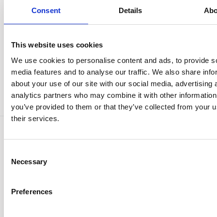
daarmee jouw vrijheid als
Consent
Details
Abo
vervoerder vergroot
Lees meer
Lees meer
This website uses cookies
We use cookies to personalise content and ads, to provide s
media features and to analyse our traffic. We also share info
about your use of our site with our social media, advertising 
analytics partners who may combine it with other information
you’ve provided to them or that they’ve collected from your u
their services.
Artikelen
Consent
Necessary
Selection
Lees verder in onze nieuwste artikelen.
Preferences