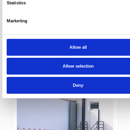
Statistics
Artikel
Laden en lossen functie op de nieuwe
tachograaf
e
Marketing
Wat is de laden en lossen functie op de Smart
Tacho 2? Lees alles over deze nieuwe functie op
de nieuwe tachograaf.
Van
Lisa Kok
,
12-10-2023
Allow all
Lees Meer
Lees Meer
Allow selection
Deny